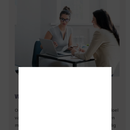
VOORBEREIDING VAN HET VERZUIMGESPREK
Om te beginnen moet de leidinggevende het doel
van het gesprek vaststellen. Wat wil je bereiken
met het gesprek? Vervolgens moet je je grondig