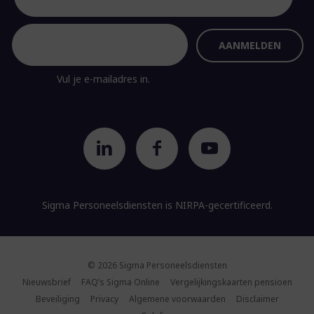
Vul je e-mailadres in.
Sigma Personeelsdiensten is
NIRPA-gecertificeerd.
© 2026 Sigma Personeelsdiensten
Nieuwsbrief
FAQ’s Sigma Online
Vergelijkingskaarten pensioen
Beveiliging
Privacy
Algemene voorwaarden
Disclaimer