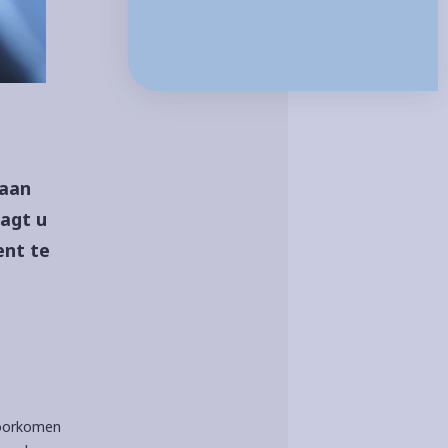
 aan
aagt u
ent te
voorkomen