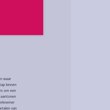
en waar
tap binnen
ers om een
t aantonen
werknemer
betalen van