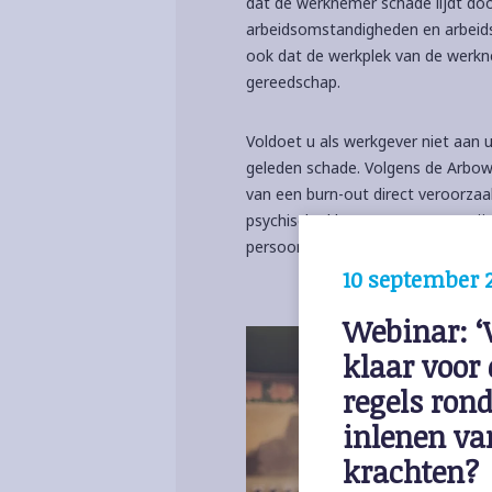
dat de werknemer schade lijdt do
arbeidsomstandigheden en arbeids
ook dat de werkplek van de werkne
gereedschap.
Voldoet u als werkgever niet aan u
geleden schade. Volgens de Arbow
van een burn-out direct veroorzaa
psychische klanten maar soms zijn
persoonlijke- en werk gerelateerde
10 september 
Webinar: ‘W
klaar voor 
regels ron
inlenen va
krachten?