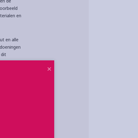
nen de
voorbeeld
terialen en
ut en alle
ndoeningen
dit
an