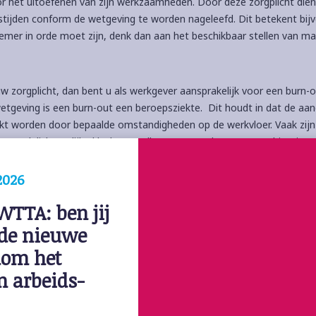
or het uitoefenen van zijn werkzaamheden. Door deze zorgplicht die
tijden conform de wetgeving te worden nageleefd. Dit betekent bij
mer in orde moet zijn, denk dan aan het beschikbaar stellen van ma
w zorgplicht, dan bent u als werkgever aansprakelijk voor een burn-o
etgeving is een burn-out een beroepsziekte. Dit houdt in dat de aa
kt worden door bepaalde omstandigheden op de werkvloer. Vaak zijn 
 er ook lichamelijke klachten welke ontstaan door een combinatie v
 factoren.
2026
TTA: ben jij 
de nieuwe 
dom het 
n arbeids-