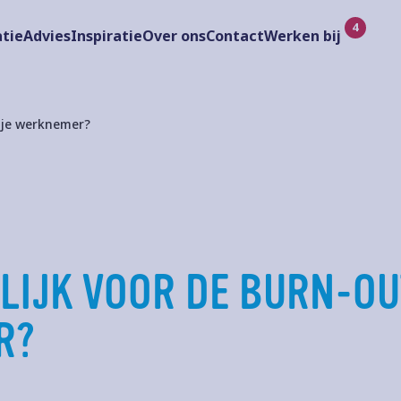
tie
Advies
Inspiratie
Over ons
Contact
Werken bij
 je werknemer?
LIJK VOOR DE BURN-OU
R?