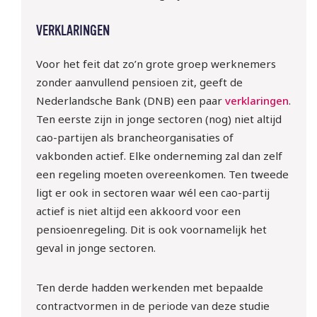
VERKLARINGEN
Voor het feit dat zo’n grote groep werknemers
zonder aanvullend pensioen zit, geeft de
Nederlandsche Bank (DNB) een paar
verklaringen
.
Ten eerste zijn in jonge sectoren (nog) niet altijd
cao-partijen als brancheorganisaties of
vakbonden actief. Elke onderneming zal dan zelf
een regeling moeten overeenkomen. Ten tweede
ligt er ook in sectoren waar wél een cao-partij
10 sept | Webinar: ‘WTTA: 
actief is niet altijd een akkoord voor een
ben jij klaar voor de nieuwe 
pensioenregeling. Dit is ook voornamelijk het
regels rondom het inlenen 
geval in jonge sectoren.
van arbeidskrachten?
Ten derde hadden werkenden met bepaalde
Meld je gratis aan!
contractvormen in de periode van deze studie