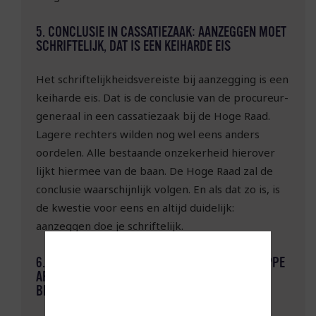
5. CONCLUSIE IN CASSATIEZAAK: AANZEGGEN MOET
SCHRIFTELIJK, DAT IS EEN KEIHARDE EIS
Het schriftelijkheidsvereiste bij aanzegging is een
keiharde eis. Dat is de conclusie van de procureur-
generaal in een cassatiezaak bij de Hoge Raad.
Lagere rechters wilden nog wel eens anders
oordelen. Alle bestaande onzekerheid hierover
lijkt hiermee van de baan. De Hoge Raad zal de
conclusie waarschijnlijk volgen. En als dat zo is, is
de kwestie voor eens en altijd duidelijk:
aanzeggen doe je schriftelijk.
6. CONCURRENTIEBEDING: VERVANGING IN KRAPPE
ARBEIDSMARKT SPEELT GEEN ROL BIJ
BELANGENAFWEGING