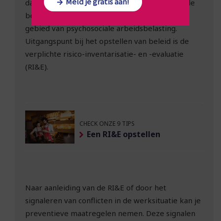
Meld je gratis aan!
dat mogelijk is het beperken) van psychosociale
belasting. Beperk en vermijd risico’s op het
gebied van psychosociale arbeidsbelasting.
Uitgangspunt bij het opstellen van beleid is de
verplichte risico-inventarisatie- en -evaluatie
(RI&E).
CHECK ONZE 9 TIPS
Een RI&E opstellen
Naar aanleiding van de RI&E of door het
signaleren van conflicten in de werksituatie kan je
preventieve maatregelen nemen. Deze signalen