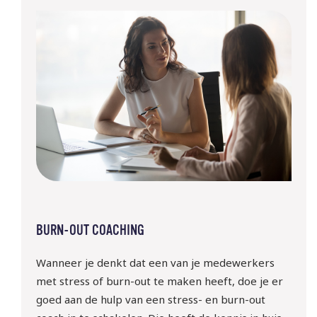
BURN-OUT COACHING
10 sept | Webinar: ‘WTTA: 
Wanneer je
denkt
dat een van
j
e medewerkers
ben jij klaar voor de nieuwe 
met stress of
burn-out
te
maken
heeft, doe je er
regels rondom het inlenen 
goed aan de hulp van een
stress- en burn-out
van arbeidskrachten?