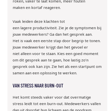
roken, vaker te laat komen, meer fouten
maken
en kortaf reageren.
Vaak leiden deze klachten tot
een
lagere
productiviteit.
Zie je de
symptomen bij
jouw medewerkers?
G
a
dan het gesprek
aan.
Het
is vaak een eerste stap
door begrip te tonen.
Jouw medewerker krijgt dan het gevoel er
niet
alleen voor te staan.
Kies een goed moment
om dit gesprek aan te gaan, hoe lastig zo’n
gesprek ook kan zijn.
Zie het als een startpunt om
samen aan een oplossing te werken.
VAN STRESS NAAR BURN-OUT
Het komt steeds vaker voor dat
overmatige
stress leidt tot een
burn-out
. Medewerkers vallen
dan uit doordat hun lichaam
aan de noodrem