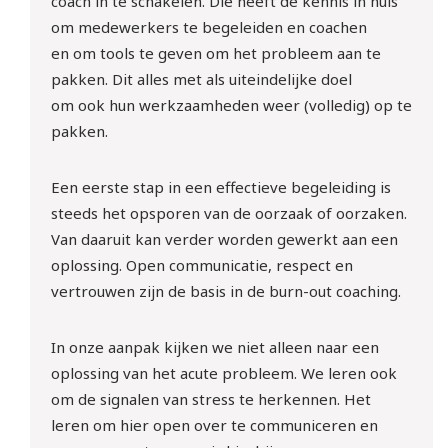
coach
in te schakelen. Die heeft de kennis in huis
om medewerkers te begeleiden en coachen
Meld je gratis aan!
en
om
tools
te geven
om het probleem aan te
pakken
. Dit alles met als uiteindelijke doel
om
ook
hun werkzaamheden
weer (volledig) op te
pakken.
Een eerste stap in een effectieve begeleiding is
steeds het opsporen van de
oorzaak of
oorzaken.
Van
daar
uit kan verder
worden
gewerkt aan een
oplossing
.
Open communicatie, respect en
vertrouwen
zijn
de
basis in de
burn-out
coaching.
In onze aanpak kijken we niet alleen naar een
oplossing van het acute probleem. We leren ook
om de signalen van stress te herkennen.
Het
leren om hier
open
over
te communiceren en