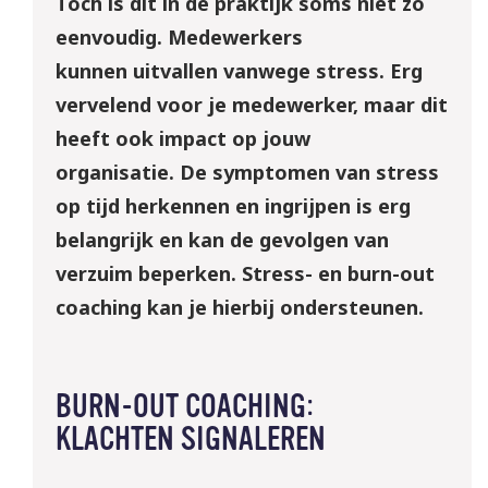
Toch is dit in de praktijk soms niet zo
eenvoudig.
Medewerkers
kunnen
uitvallen vanwege stress.
Erg
v
ervelend voor
je
medewerker, maar dit
heeft ook impact op jouw
organisatie.
De symptomen
van stress
op tijd
herkennen en ingrijpen is
erg
belangrijk en
kan de gevolgen van
verzuim
beperken.
Stress- en burn-out
coaching kan je hierbij ondersteunen.
BURN-OUT COACHING:
KLACHTEN SIGNALEREN