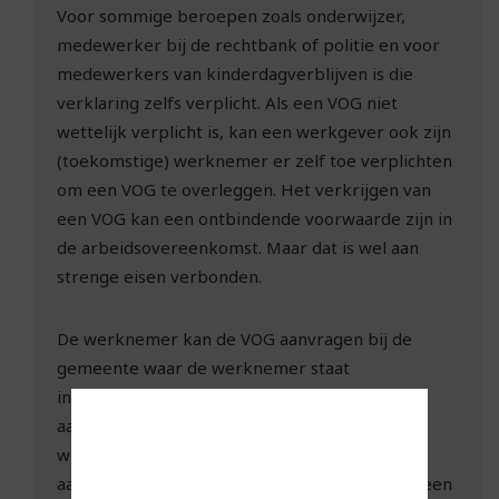
Voor sommige beroepen zoals onderwijzer,
medewerker bij de rechtbank of politie en voor
medewerkers van kinderdagverblijven is die
verklaring zelfs verplicht. Als een VOG niet
wettelijk verplicht is, kan een werkgever ook zijn
(toekomstige) werknemer er zelf toe verplichten
om een VOG te overleggen. Het verkrijgen van
een VOG kan een ontbindende voorwaarde zijn in
de arbeidsovereenkomst. Maar dat is wel aan
strenge eisen verbonden.
De werknemer kan de VOG aanvragen bij de
gemeente waar de werknemer staat
ingeschreven of digitaal via Justis. Een digitale
aanvraag is goedkoper en kost minder tijd en
werk. Als werkgever zet je daarvoor de VOG-
aanvraag online klaar voor de werknemer. Bij een