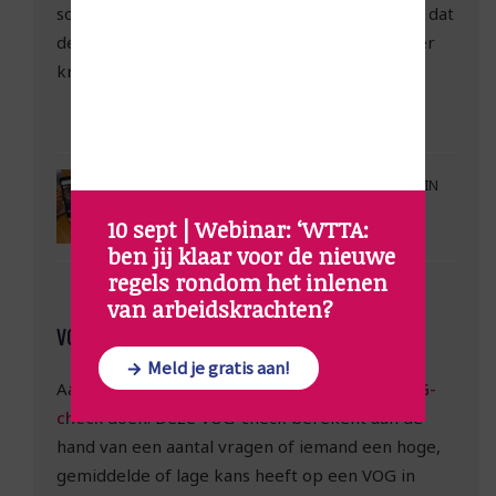
schriftelijke aanvraag via de gemeente zorg je dat
de werknemer het papieren aanvraagformulier
krijgt.
NEEM RAZENDSNEL NIEUW PERSONEEL IN
DIENST
Oplossing voor de horeca!
10 sept | Webinar: ‘WTTA: 
ben jij klaar voor de nieuwe 
regels rondom het inlenen 
van arbeidskrachten?
VOG-CHECK DOOR WERKNEMER
Meld je gratis aan!
Aankomend werknemers kunnen zelf een
VOG-
check
doen. Deze VOG-check berekent aan de
hand van een aantal vragen of iemand een hoge,
gemiddelde of lage kans heeft op een VOG in