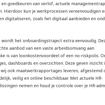
gen en goedkeuren van verlof, actuele managementra
en. Hierdoor kun je werkprocessen vereenvoudigen e
n digitaliseren, zoals het digitaal aanbieden en on
e
wordt het onboardingstraject extra eenvoudig. Dez
plichte aanbod van een vaste arbeidsomvang aan
ke is van loonkostenvoordeel of een no-riskpolis. O
s, dashboards en overzichten. Deze geven inzicht i
 wij ook maatwerkrapportages leveren, afgestemd 
elijk, veilig en online beschikbaar. Met actuele HR-
ssingen nemen en houd je controle over je HR-admi