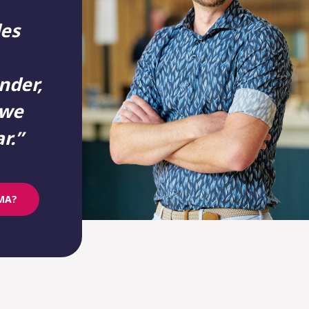
des
nder,
 we
r.”
MA?