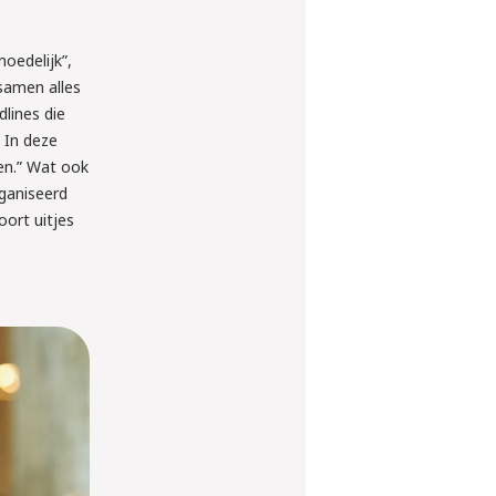
oedelijk”,
 samen alles
lines die
. In deze
en.” Wat ook
rganiseerd
oort uitjes