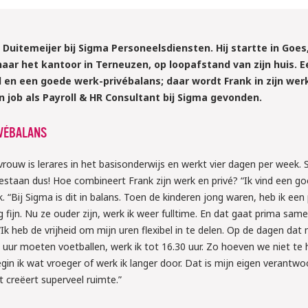
k Duitemeijer bij Sigma Personeelsdiensten. Hij startte in Goe
naar het kantoor in Terneuzen, op loopafstand van zijn huis. E
id en een goede werk-privébalans; daar wordt Frank in zijn werk 
jn job als Payroll & HR Consultant bij Sigma gevonden.
VÉBALANS
n vrouw is lerares in het basisonderwijs en werkt vier dagen per week
bestaan dus! Hoe combineert Frank zijn werk en privé? “Ik vind een g
k. “Bij Sigma is dit in balans. Toen de kinderen jong waren, heb ik een
fijn. Nu ze ouder zijn, werk ik weer fulltime. En dat gaat prima same
k heb de vrijheid om mijn uren flexibel in te delen. Op de dagen dat
uur moeten voetballen, werk ik tot 16.30 uur. Zo hoeven we niet te
n ik wat vroeger of werk ik langer door. Dat is mijn eigen verantwoo
t creëert superveel ruimte.”