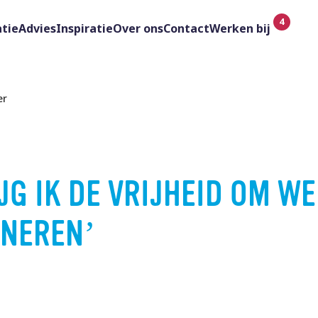
tie
Advies
Inspiratie
Over ons
Contact
Werken bij
er
JG IK DE VRIJHEID OM WE
INEREN