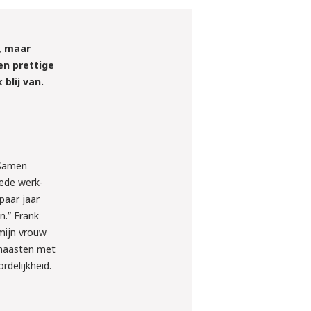
s, maar
en prettige
blij van.
. Samen
oede werk-
 paar jaar
n.” Frank
 mijn vrouw
 haasten met
rdelijkheid.