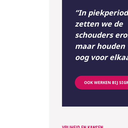
“In piekperio
zetten we de
schouders ero
maar houden
oog voor elkaa
OOK WERKEN BIJ SIG