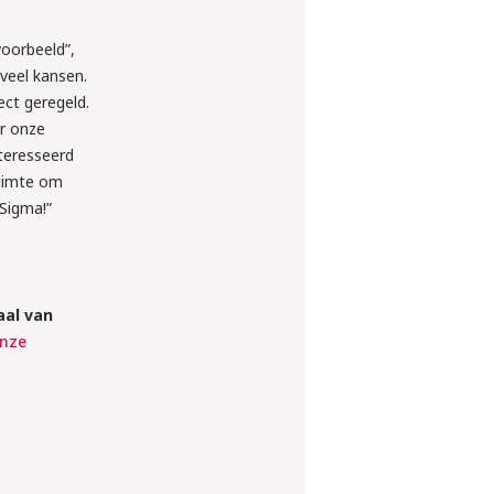
voorbeeld”,
 veel kansen.
ect geregeld.
or onze
nteresseerd
ruimte om
 Sigma!”
aal van
nze