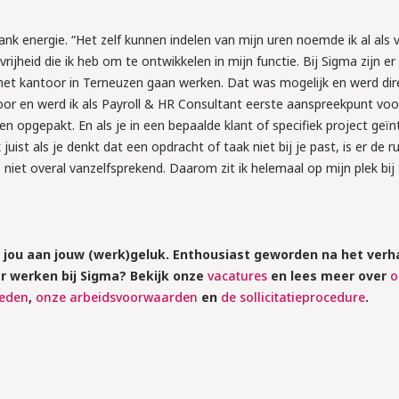
rank energie. “Het zelf kunnen indelen van mijn uren noemde ik al als 
ijheid die ik heb om te ontwikkelen in mijn functie. Bij Sigma zijn er
 het kantoor in Terneuzen gaan werken. Dat was mogelijk en werd dir
oor en werd ik als Payroll & HR Consultant eerste aanspreekpunt vo
 opgepakt. En als je in een bepaalde klant of specifiek project geï
uist als je denkt dat een opdracht of taak niet bij je past, is er de 
is niet overal vanzelfsprekend. Daarom zit ik helemaal op mijn plek bij
jou aan jouw (werk)geluk. Enthousiast geworden na het verh
er werken bij Sigma? Bekijk onze
vacatures
en lees meer over
o
heden
,
onze arbeidsvoorwaarden
en
de sollicitatieprocedure
.