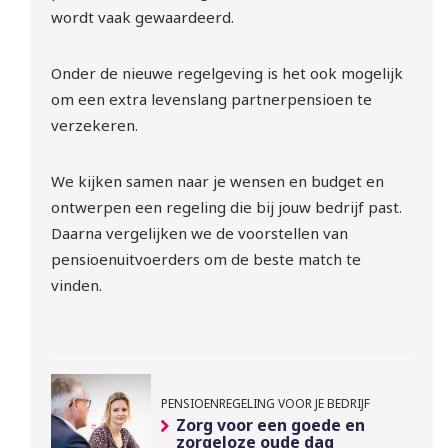
wordt vaak gewaardeerd.
10 sept | Webinar: ‘WTTA: 
ben jij klaar voor de nieuwe 
Onder de nieuwe regelgeving is het ook mogelijk
regels rondom het inlenen 
om een extra levenslang partnerpensioen te
van arbeidskrachten?
verzekeren.
Meld je gratis aan!
We kijken samen naar je wensen en budget en
ontwerpen een regeling die bij jouw bedrijf past.
Daarna vergelijken we de voorstellen van
pensioenuitvoerders om de beste match te
vinden.
PENSIOENREGELING VOOR JE BEDRIJF
Zorg voor een goede en
zorgeloze oude dag