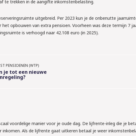
n arbeids-
af te trekken in de aangifte inkomstenbelasting.
eserveringsruimte uitgebreid. Per 2023 kun je de onbenutte jaarruimt
r het opbouwen van extra pensioen. Voorheen was deze termijn 7 jaa
tellen wat je moet 
ngsruimte is verhoogd naar 42.108 euro (in 2025).
s aan!
T PENSIOENEN (WTP)
 je tot een nieuwe
nregeling?
scaal voordelige manier voor je oude dag. De lijfrente-inleg die je beta
ar inkomen. Als de lijfrente gaat uitkeren betaal je weer inkomstenbel