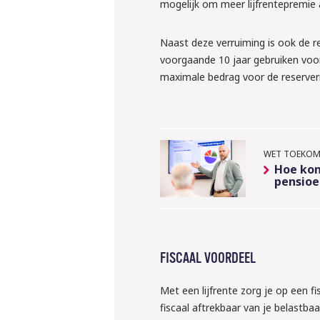
inlenen va
mogelijk om meer lijfrentepremie 
krachten?
Naast deze verruiming is ook de r
voorgaande 10 jaar gebruiken voo
Liesbeth en Rens ver
maximale bedrag voor de reserveri
regelen
Meld je grati
WET TOEKOMS
Hoe kom
pensioe
FISCAAL VOORDEEL
Met een lijfrente zorg je op een fi
fiscaal aftrekbaar van je belastba