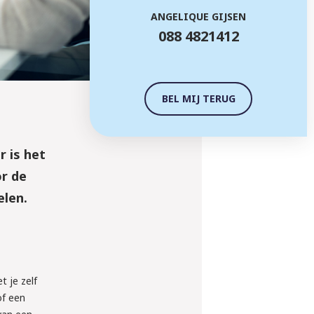
ANGELIQUE GIJSEN
088 4821412
BEL MIJ TERUG
 is het
or de
elen.
 je zelf
of een