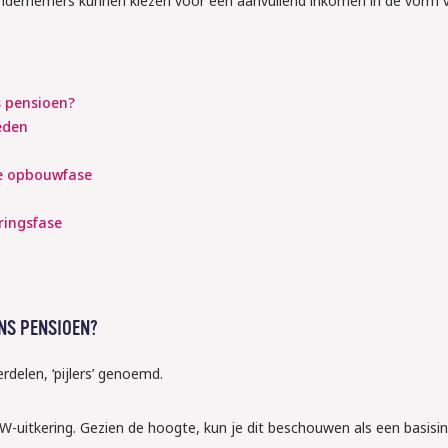
ondernemers kunnen kiezen voor een aanvullend inkomen in de vorm 
s pensioen?
eden
de opbouwfase
ringsfase
ONS PENSIOEN?
rdelen, ‘pijlers’ genoemd.
AOW-uitkering. Gezien de hoogte, kun je dit beschouwen als een basis