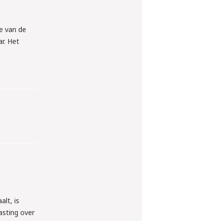
e van de
r. Het
alt, is
asting over