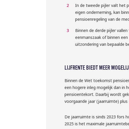
In de tweede pijler valt het 
eigen onderneming, kan binn
pensioenregeling van de me
Binnen de derde pijler vall
eenmanszaak of binnen een 
uitzondering van bepaalde be
LIJFRENTE BIEDT MEER MOGELI
Binnen de Wet toekomst pensioene
10 september 
een hogere inleg mogelijk dan in he
pensioentekort. Daarbij wordt ge
Webinar: ‘W
voorgaande jaar (jaarruimte) plus 
klaar voor 
De jaarruimte is sinds 2023 fors 
regels ron
2025 is het maximale jaarruimtebe