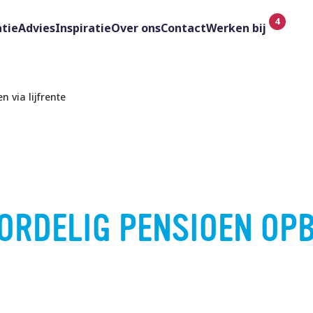
tie
Advies
Inspiratie
Over ons
Contact
Werken bij
 via lijfrente
OORDELIG PENSIOEN OP