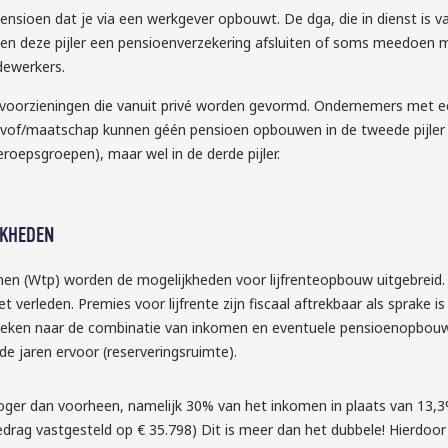
pensioen dat je via een werkgever opbouwt. De dga, die in dienst is va
en deze pijler een pensioenverzekering afsluiten of soms meedoen 
dewerkers.
en voorzieningen die vanuit privé worden gevormd. Ondernemers met 
vof/maatschap kunnen géén pensioen opbouwen in de tweede pijler
roepsgroepen), maar wel in de derde pijler.
JKHEDEN
n (Wtp) worden de mogelijkheden voor lijfrenteopbouw uitgebreid. 
2026
t verleden. Premies voor lijfrente zijn fiscaal aftrekbaar als sprake i
keken naar de combinatie van inkomen en eventuele pensioenopbouw
TTA: ben jij 
de jaren ervoor (reserveringsruimte).
de nieuwe 
hoger dan voorheen, namelijk 30% van het inkomen in plaats van 13,3
dom het 
drag vastgesteld op € 35.798) Dit is meer dan het dubbele! Hierdoor 