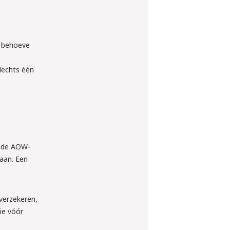
en behoeve
lechts één
af de AOW-
gaan. Een
 verzekeren,
ie vóór