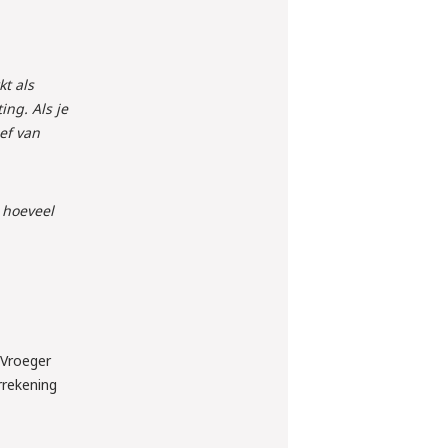
kt als
ing. Als je
ief van
 hoeveel
 Vroeger
rrekening