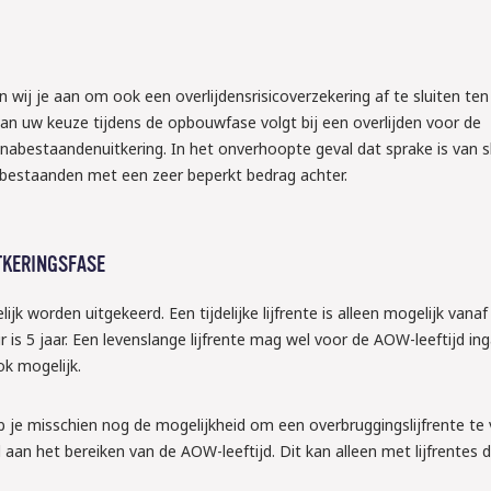
den wij je aan om ook een overlijdensrisicoverzekering af te sluiten t
van uw keuze tijdens de opbouwfase volgt bij een overlijden voor de
abestaandenuitkering. In het onverhoopte geval dat sprake is van s
 nabestaanden met een zeer beperkt bedrag achter.
TKERINGSFASE
elijk worden uitgekeerd. Een tijdelijke lijfrente is alleen mogelijk van
r is 5 jaar. Een levenslange lijfrente mag wel voor de AOW-leeftijd in
k mogelijk.
eb je misschien nog de mogelijkheid om een overbruggingslijfrente te
aan het bereiken van de AOW-leeftijd. Dit kan alleen met lijfrentes d