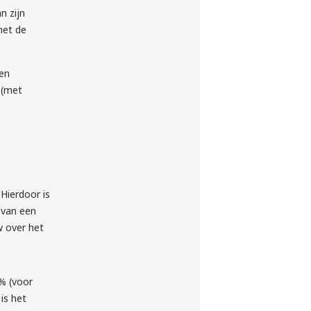
n zijn
met de
een
 (met
Hierdoor is
s van een
 over het
% (voor
is het