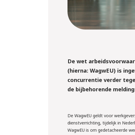
De wet arbeidsvoorwaar
(hierna: WagwEU) is ing
concurrentie verder tege
de bijbehorende meldings
10 september 
Webinar: ‘W
klaar voor 
De WagwEU geldt voor werkgevers 
regels ron
dienstverrichting, tijdelijk in Ned
WagwEU is om gedetacheerde werkn
inlenen va