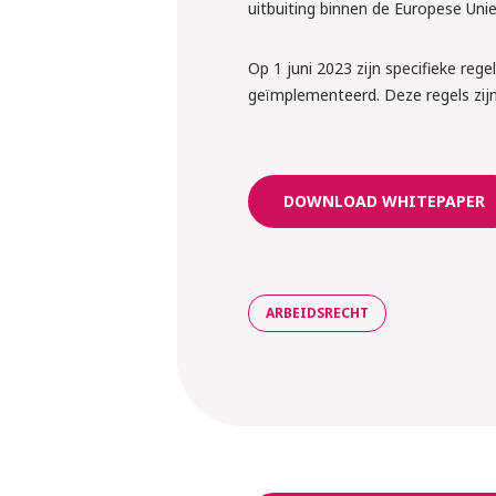
uitbuiting binnen de Europese Unie
krachten?
Op 1 juni 2023 zijn specifieke re
Liesbeth en Rens ver
geïmplementeerd. Deze regels zij
regelen
Meld je grati
DOWNLOAD WHITEPAPER
ARBEIDSRECHT