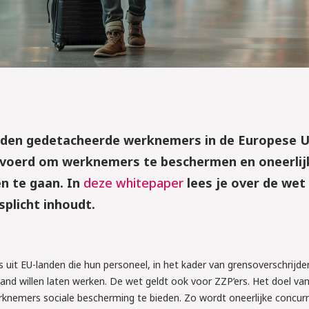
den gedetacheerde werknemers in de Europese U
evoerd om werknemers te beschermen en oneerlij
n te gaan. In
deze whitepaper
lees je over de wet
plicht inhoudt.
2026
TTA: ben jij 
de nieuwe 
uit EU-landen die hun personeel, in het kader van grensoverschrijd
dom het 
erland willen laten werken. De wet geldt ook voor ZZP’ers. Het doel va
emers sociale bescherming te bieden. Zo wordt oneerlijke concurr
n arbeids-