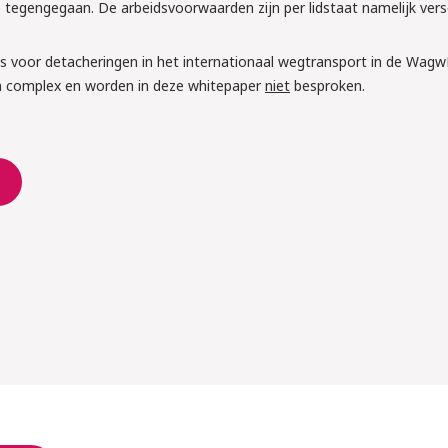
 tegengegaan. De arbeidsvoorwaarden zijn per lidstaat namelijk versc
gels voor detacheringen in het internationaal wegtransport in de Wag
tellen wat je moet 
n complex en worden in deze whitepaper
niet
besproken.
s aan!