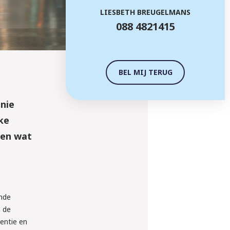
LIESBETH BREUGELMANS
088 4821415
BEL MIJ TERUG
nie
ke
 en wat
ende
n de
entie en