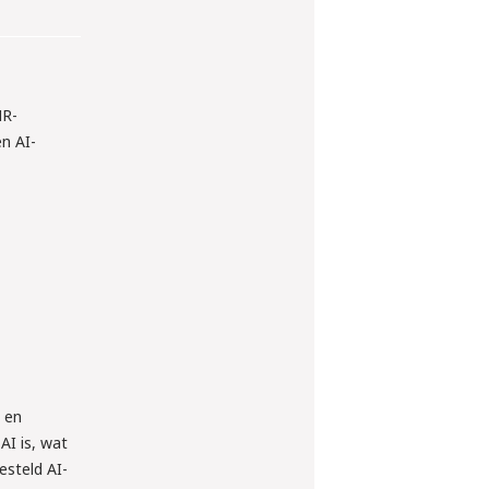
HR-
n AI-
 en
AI is, wat
esteld AI-