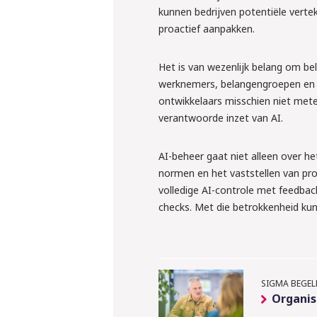
kunnen bedrijven potentiële vert
proactief aanpakken.
Het is van wezenlijk belang om b
werknemers, belangengroepen en a
ontwikkelaars misschien niet met
verantwoorde inzet van AI.
AI-beheer gaat niet alleen over h
normen en het vaststellen van pr
volledige AI-controle met feedba
checks. Met die betrokkenheid kun
SIGMA BEGELE
Organis