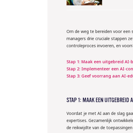
Om de weg te bereiden voor een s
managers drie cruciale stappen ze
controleproces invoeren, en voorr
Stap 1: Maak een uitgebreid AI-
Stap 2: Implementeer een AI-co
Stap 3: Geef voorrang aan AI-edu
10 september 
STAP 1: MAAK EEN UITGEBREID 
Webinar: ‘W
klaar voor 
Voordat je met AI aan de slag ga
expertises. Gezamenlijk ontwikkele
regels ron
de reikwijdte van de toepassingen 