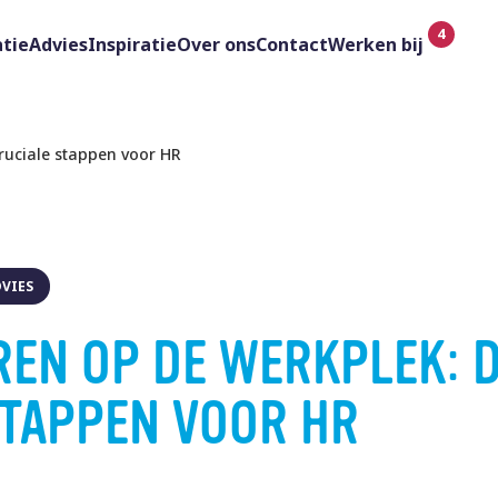
tie
Advies
Inspiratie
Over ons
Contact
Werken bij
cruciale stappen voor HR
VIES
REN OP DE WERKPLEK: 
STAPPEN VOOR HR