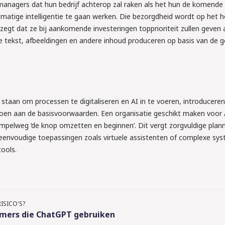
anagers dat hun bedrijf achterop zal raken als het hun de komende 
tmatige intelligentie te gaan werken. Die bezorgdheid wordt op het 
zegt dat ze bij aankomende investeringen topprioriteit zullen geven
e tekst, afbeeldingen en andere inhoud produceren op basis van de 
staan om processen te digitaliseren en AI in te voeren, introduceren
oen aan de basisvoorwaarden. Een organisatie geschikt maken voor 
impelweg ‘de knop omzetten en beginnen’. Dit vergt zorgvuldige plan
 eenvoudige toepassingen zoals virtuele assistenten of complexe sy
ools.
RISICO'S?
mers die ChatGPT gebruiken