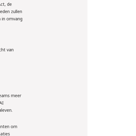
ct, de
eden zullen
en in omvang
cht van
teams meer
AI
leven.
punten om
aties