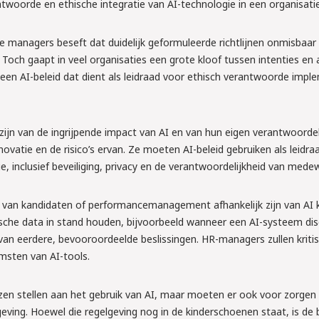
n arbeids-
ntwoorde en ethische integratie van AI-technologie in een organisatie
de managers beseft dat duidelijk geformuleerde richtlijnen onmisbaar
och gaapt in veel organisaties een grote kloof tussen intenties en a
tellen wat je moet 
 een AI-beleid dat dient als leidraad voor ethisch verantwoorde impl
s aan!
ijn van de ingrijpende impact van AI en van hun eigen verantwoorde
ovatie en de risico’s ervan. Ze moeten AI-beleid gebruiken als leidra
, inclusief beveiliging, privacy en de verantwoordelijkheid van mede
 van kandidaten of performancemanagement afhankelijk zijn van AI 
sche data in stand houden, bijvoorbeeld wanneer een AI-systeem dis
van eerdere, bevooroordeelde beslissingen. HR-managers zullen krit
msten van AI-tools.
zen stellen aan het gebruik van AI, maar moeten er ook voor zorgen 
lgeving. Hoewel die regelgeving nog in de kinderschoenen staat, is de