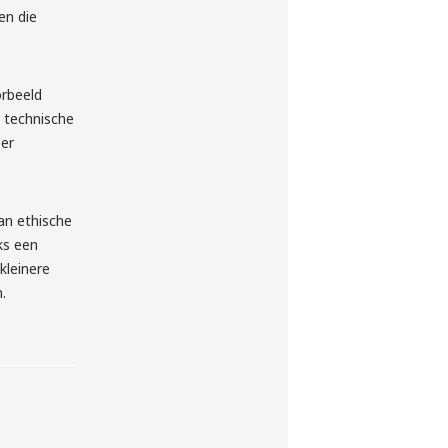
en die
orbeeld
 technische
eer
an ethische
ks een
kleinere
.