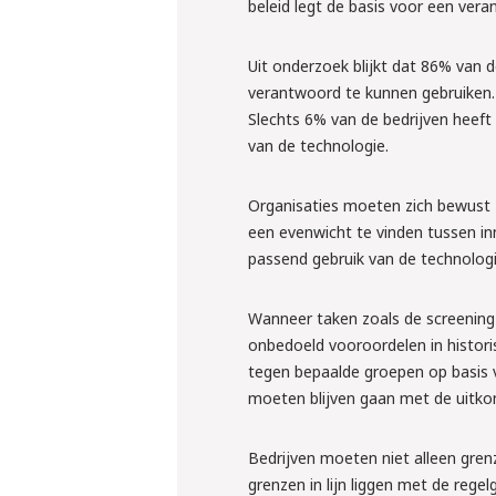
inlenen va
beleid legt de basis voor een vera
krachten?
Uit onderzoek blijkt dat 86% van 
verantwoord te kunnen gebruiken. T
Liesbeth en Rens ver
Slechts 6% van de bedrijven heeft
regelen
van de technologie.
Meld je grati
Organisaties moeten zich bewust z
een evenwicht te vinden tussen inn
passend gebruik van de technologie
Wanneer taken zoals de screening
onbedoeld vooroordelen in histori
tegen bepaalde groepen op basis 
moeten blijven gaan met de uitko
Bedrijven moeten niet alleen gren
grenzen in lijn liggen met de rege