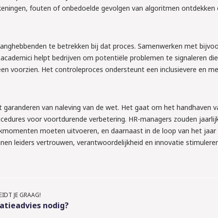
ekeningen, fouten of onbedoelde gevolgen van algoritmen ontdekken 
elanghebbenden te betrekken bij dat proces. Samenwerken met bijvo
cademici helpt bedrijven om potentiële problemen te signaleren die
een voorzien. Het controleproces ondersteunt een inclusievere en m
et garanderen van naleving van de wet. Het gaat om het handhaven v
ocedures voor voortdurende verbetering. HR-managers zouden jaarlij
ckmomenten moeten uitvoeren, en daarnaast in de loop van het jaar 
nen leiders vertrouwen, verantwoordelijkheid en innovatie stimuleren
IDT JE GRAAG!
atieadvies nodig?