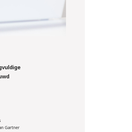
gvuldige
ouwd
s
n Gartner