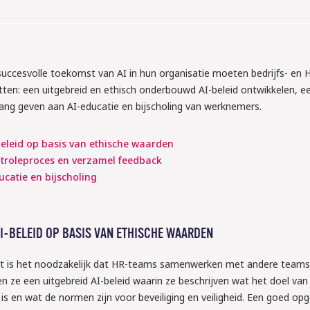
uccesvolle toekomst van AI in hun organisatie moeten bedrijfs- en 
tten: een uitgebreid en ethisch onderbouwd AI-beleid ontwikkelen, ee
ang geven aan AI-educatie en bijscholing van werknemers.
beleid op basis van ethische waarden
ntroleproces en verzamel feedback
catie en bijscholing
2026
AI-BELEID OP BASIS VAN ETHISCHE WAARDEN
TTA: ben jij 
de nieuwe 
at is het noodzakelijk dat HR-teams samenwerken met andere teams
n ze een uitgebreid AI-beleid waarin ze beschrijven wat het doel van 
dom het 
is en wat de normen zijn voor beveiliging en veiligheid. Een goed opg