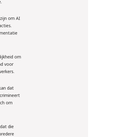
.
 zijn om AI
cties.
ementatie
lijkheid om
ad voor
werkers.
kan dat
crimineert
isch om
dat die
 bredere