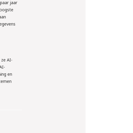
paar jaar
hoogste
 aan
gegevens
 ze AI-
AI-
ning en
stemen