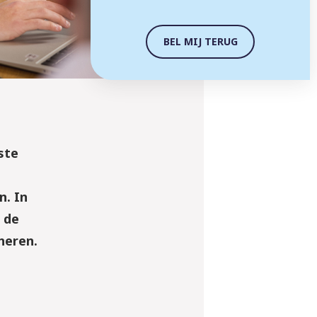
BEL MIJ TERUG
ste
n. In
 de
heren.