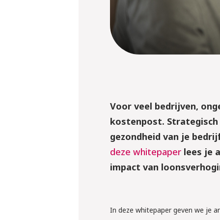
Voor veel bedrijven, ong
kostenpost. Strategisch
gezondheid van je bedrij
deze whitepaper
lees je 
impact van loonsverhogi
10 september 
Webinar: ‘W
In deze whitepaper geven we je a