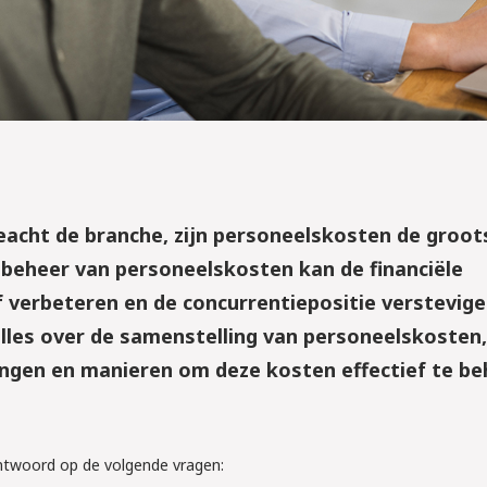
eacht de branche, zijn personeelskosten de groot
 beheer van personeelskosten kan de financiële
f verbeteren en de concurrentiepositie verstevige
alles over de samenstelling van personeelskosten,
ngen en manieren om deze kosten effectief te be
2026
TTA: ben jij 
ntwoord op de volgende vragen: