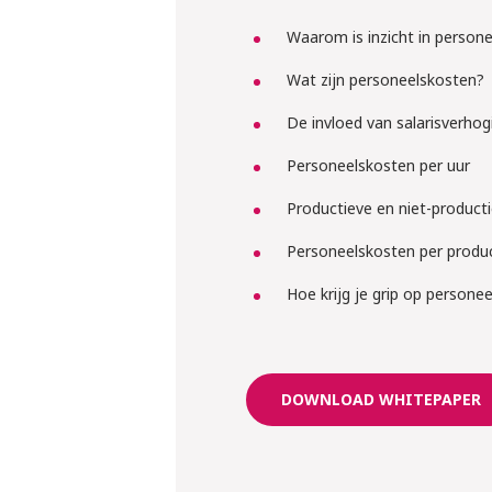
klaar voor 
Waarom is inzicht in persone
regels ron
inlenen va
Wat zijn personeelskosten?
krachten?
De invloed van salarisverho
Personeelskosten per uur
Liesbeth en Rens ver
regelen
Productieve en niet-product
Meld je grati
Personeelskosten per produc
Hoe krijg je grip op persone
DOWNLOAD WHITEPAPER