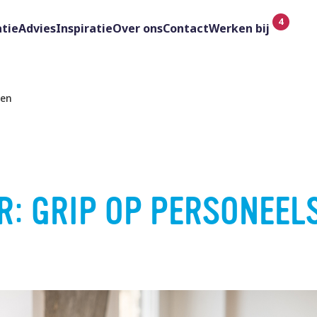
tie
Advies
Inspiratie
Over ons
Contact
Werken bij
ten
R: GRIP OP PERSONEEL