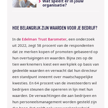
Wat speelt er in jouw
organisatie?
HOE BELANGRIJK ZIJN WAARDEN VOOR JE BEDRIJF?
In de
Edelman Trust Barometer
, een onderzoek
uit 2022, zegt 58 procent van de respondenten
dat ze merken kopen of promoten gebaseerd op
hun overtuigingen en waarden. Bijna zes op de
tien werknemers kiest een werkplek op basis van
gedeelde waarden en verwacht dat hun directeur
een standpunt inneemt over maatschappelijke
kwesties. En 64 procent van de investeerders wil
10 sept | Webinar: ‘WTTA: 
bedrijven steunen die opereren in lijn met hun
ben jij klaar voor de nieuwe 
waarden. De verwachtingen die aan bedrijven en
regels rondom het inlenen 
hun personeelsmanagement worden gesteld zijn
van arbeidskrachten?