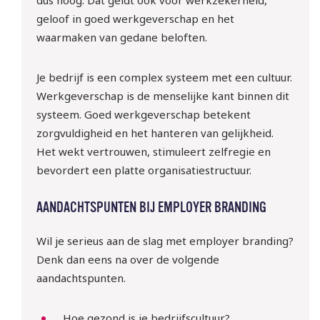
dus hoog. Dat geldt ook voor werkzekerheid,
geloof in goed werkgeverschap en het
Meld je gratis aan!
waarmaken van gedane beloften.
Je bedrijf is een complex systeem met een cultuur.
Werkgeverschap is de menselijke kant binnen dit
systeem. Goed werkgeverschap betekent
zorgvuldigheid en het hanteren van gelijkheid.
Het wekt vertrouwen, stimuleert zelfregie en
bevordert een platte organisatiestructuur.
AANDACHTSPUNTEN BIJ EMPLOYER BRANDING
Wil je serieus aan de slag met employer branding?
Denk dan eens na over de volgende
aandachtspunten.
Hoe gezond is je bedrijfscultuur?