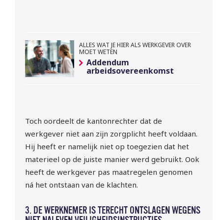
ALLES WAT JE HIER ALS WERKGEVER OVER
MOET WETEN
Addendum
arbeidsovereenkomst
Toch oordeelt de kantonrechter dat de
werkgever niet aan zijn zorgplicht heeft voldaan.
Hij heeft er namelijk niet op toegezien dat het
10 sept | Webinar: ‘WTTA: 
materieel op de juiste manier werd gebruikt. Ook
ben jij klaar voor de nieuwe 
heeft de werkgever pas maatregelen genomen
regels rondom het inlenen 
ná het ontstaan van de klachten.
van arbeidskrachten?
3. DE WERKNEMER IS TERECHT ONTSLAGEN WEGENS
Meld je gratis aan!