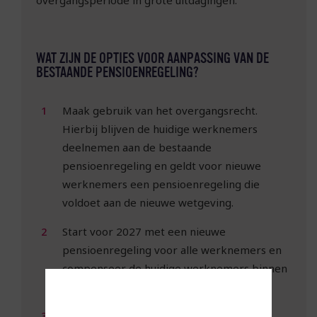
WAT ZIJN DE OPTIES VOOR AANPASSING VAN DE
BESTAANDE PENSIOENREGELING?
Maak gebruik van het overgangsrecht.
Hierbij blijven de huidige werknemers
deelnemen aan de bestaande
pensioenregeling en geldt voor nieuwe
werknemers een pensioenregeling die
voldoet aan de nieuwe wetgeving.
Start voor 2027 met een nieuwe
pensioenregeling voor alle werknemers en
compenseer de huidige werknemers binnen
de pensioenregeling.
Start voor 2027 met een gelijkblijvende