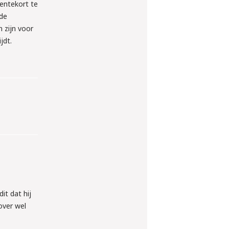
entekort te
 de
 zijn voor
jdt.
it dat hij
over wel