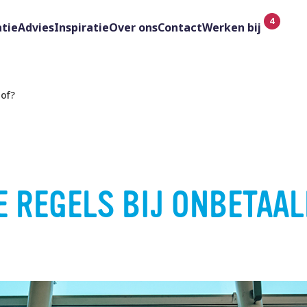
tie
Advies
Inspiratie
Over ons
Contact
Werken bij
lof?
E REGELS BIJ ONBETAA