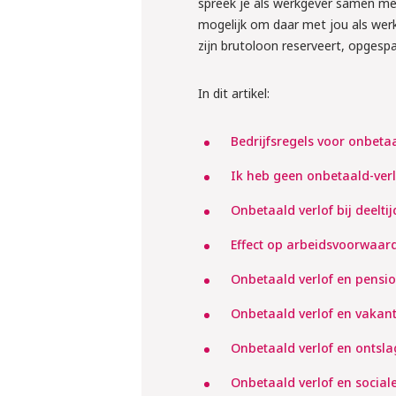
spreek je als werkgever samen me
mogelijk om daar met jou als wer
zijn brutoloon reserveert, opgespa
In dit artikel:
Bedrijfsregels voor onbetaa
Ik heb geen onbetaald-verl
Onbetaald verlof bij deeltij
Effect op arbeidsvoorwaar
Onbetaald verlof en pensi
Onbetaald verlof en vakan
Onbetaald verlof en ontsla
Onbetaald verlof en social