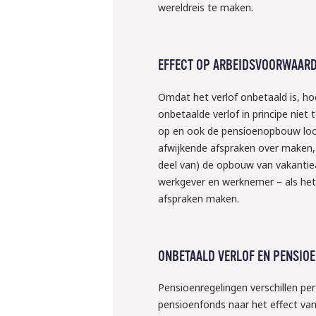
wereldreis te maken.
EFFECT OP ARBEIDSVOORWAARD
Omdat het verlof onbetaald is, h
onbetaalde verlof in principe nie
op en ook de pensioenopbouw loop
afwijkende afspraken over maken, 
deel van) de opbouw van vakanti
werkgever en werknemer – als het
afspraken maken.
ONBETAALD VERLOF EN PENSIO
Pensioenregelingen verschillen per
pensioenfonds naar het effect va