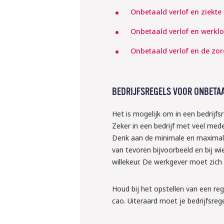
Onbetaald verlof en ziekte
Onbetaald verlof en werkl
Onbetaald verlof en de zo
BEDRIJFSREGELS VOOR ONBETA
Het is mogelijk om in een bedrijf
Zeker in een bedrijf met veel mede
Denk aan de minimale en maximale
van tevoren bijvoorbeeld en bij w
10 september 
willekeur. De werkgever moet zich 
Webinar: ‘W
Houd bij het opstellen van een re
klaar voor 
cao. Uiteraard moet je bedrijfsregel
regels ron