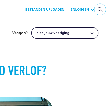
BESTANDEN UPLOADEN
INLOGGEN
Vragen?
LD VERLOF?