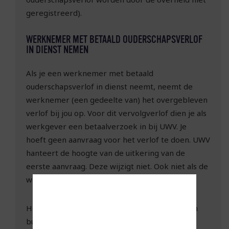
geregistreerd).
WERKNEMER MET BETAALD OUDERSCHAPSVERLOF
IN DIENST NEMEN
Als je een werknemer met betaald
ouderschapsverlof in dienst neemt, neemt de
werknemer (een gedeelte van) het overgebleven
verlof bij jou op. Voor dit vervolgverlof dien je als
werkgever een betaalverzoek in bij UWV. Je
hoeft geen aanvraag voor het verlof te doen. UWV
hanteert de hoogte van de uitkering van de
eerste aanvraag. Deze wijzigt niet. Ook niet als de
werknemer bij jou meer of minder loon krijgt.
Heeft de werknemer gebruikgemaakt van een
buitenlandse ouderschapsverlofregeling dan