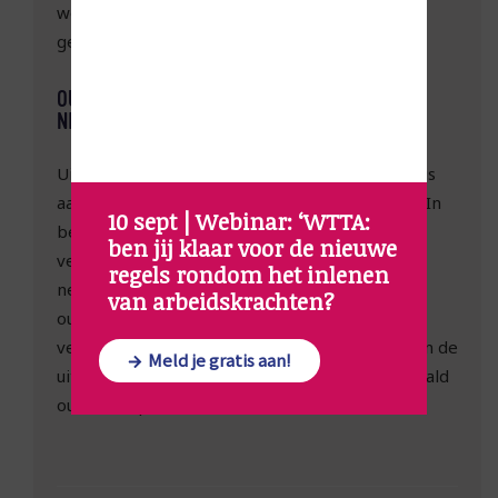
wordt dit ouderschapsverlof niet in mindering
gebracht.
OUDERSCHAPSVERLOF TOCH NIET OPNEMEN OF
NIET VOORTZETTEN
Uitgangspunt is dat de werknemer gebonden is
aan zijn aanvraag voor het ouderschapsverlof. In
10 sept | Webinar: ‘WTTA: 
bepaalde gevallen kan een werknemer een
ben jij klaar voor de nieuwe 
verzoek doen om het verlof toch niet op te
regels rondom het inlenen 
nemen of niet te verlengen. Let bij betaald
van arbeidskrachten?
ouderschapsverlof wel op dat het opgenomen
verlof op hele weken uitkomt, want anders kan de
Meld je gratis aan!
uitkering niet aangevraagd worden. Bij onbetaald
ouderschapsverlof maakt dit niet uit.