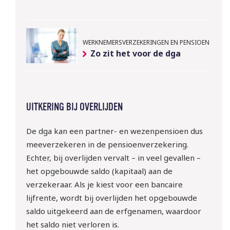
10 sept | Webinar: ‘WTTA: 
ben jij klaar voor de nieuwe 
WERKNEMERSVERZEKERINGEN EN PENSIOEN
regels rondom het inlenen 
Zo zit het voor de dga
van arbeidskrachten?
Meld je gratis aan!
UITKERING BIJ OVERLIJDEN
De dga kan een partner- en wezenpensioen dus
meeverzekeren in de pensioenverzekering.
Echter, bij overlijden vervalt – in veel gevallen –
het opgebouwde saldo (kapitaal) aan de
verzekeraar. Als je kiest voor een bancaire
lijfrente, wordt bij overlijden het opgebouwde
saldo uitgekeerd aan de erfgenamen, waardoor
het saldo niet verloren is.