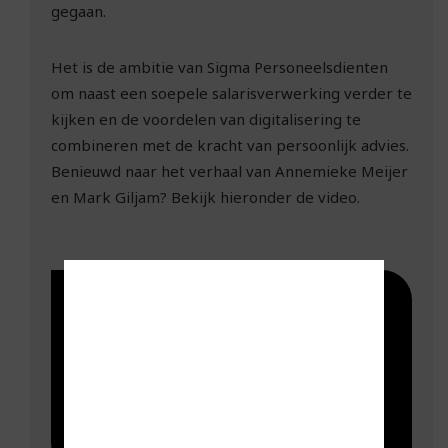
gegaan.
Het is de ambitie van Sigma Personeelsdienten
om naast een soepele salarisverwerking verder te
kijken en de voordelen van digitalisering te
combineren met de kracht van persoonlijk advies.
Benieuwd naar het verhaal van Annemieke Meijer
en Mark Giljam? Bekijk hieronder de video.