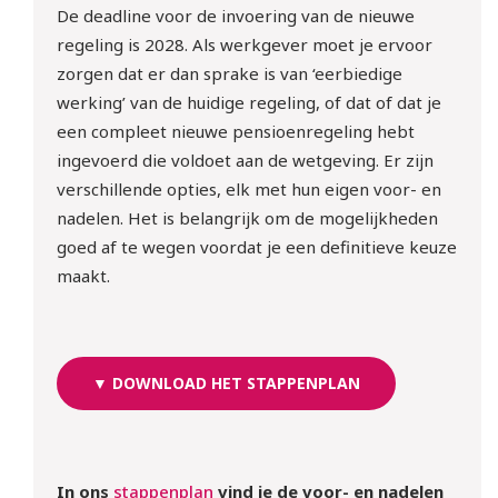
De deadline voor de invoering van de nieuwe
regeling is 2028. Als werkgever moet je ervoor
zorgen dat er dan sprake is van ‘eerbiedige
werking’ van de huidige regeling, of dat of dat je
een compleet nieuwe pensioenregeling hebt
ingevoerd die voldoet aan de wetgeving. Er zijn
verschillende opties, elk met hun eigen voor- en
nadelen. Het is belangrijk om de mogelijkheden
goed af te wegen voordat je een definitieve keuze
maakt.
10 sept | Webinar: ‘WTTA: 
ben jij klaar voor de nieuwe 
regels rondom het inlenen 
van arbeidskrachten?
▼ DOWNLOAD HET STAPPENPLAN
Meld je gratis aan!
In ons
stappenplan
vind je de voor- en nadelen