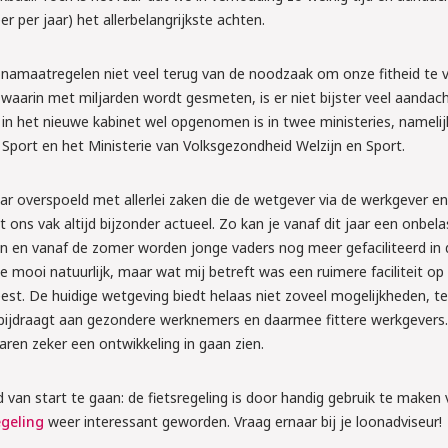
de nieuwe 
r per jaar) het allerbelangrijkste achten.
dom het 
namaatregelen niet veel terug van de noodzaak om onze fitheid te v
n arbeids-
waarin met miljarden wordt gesmeten, is er niet bijster veel aandac
ort in het nieuwe kabinet wel opgenomen is in twee ministeries, namelij
 Sport en het Ministerie van Volksgezondheid Welzijn en Sport.
tellen wat je moet 
ar overspoeld met allerlei zaken die de wetgever via de werkgever en
 ons vak altijd bijzonder actueel. Zo kan je vanaf dit jaar een onbela
s aan!
n en vanaf de zomer worden jonge vaders nog meer gefaciliteerd in 
e mooi natuurlijk, maar wat mij betreft was een ruimere faciliteit op
weest. De huidige wetgeving biedt helaas niet zoveel mogelijkheden, te
ut bijdraagt aan gezondere werknemers en daarmee fittere werkgevers
ren zeker een ontwikkeling in gaan zien.
 van start te gaan: de fietsregeling is door handig gebruik te maken
geling
weer interessant geworden. Vraag ernaar bij je loonadviseur!