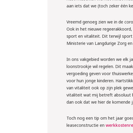
klaar voor 
aan iets dat we (toch zeker één kee
regels ron
Vreemd genoeg zien we in de coro
inlenen va
Ook in het nieuwe regeerakkoord, 
krachten?
sport en vitaliteit. Dit terwijl sp
Ministerie van Langdurige Zorg en
Liesbeth en Rens ver
regelen
In ons vakgebied worden we elk ja
loonstrookje wil regelen. Dit maakt
Meld je grati
vergoeding geven voor thuiswerke
voor hun jonge kinderen. Hartstikk
van vitaliteit ook op zijn plek ge
vitaliteit wat mij betreft absolu
dan ook dat we hier de komende ja
Toch nog een tip om het jaar goed
leaseconstructie en
werkkostenre