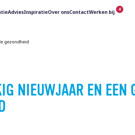
tie
Advies
Inspiratie
Over ons
Contact
Werken bij
de gezondheid
IG NIEUWJAAR EN EEN 
D