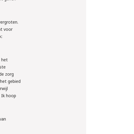
ergroten.
ht voor
k:
 het
ste
de zorg
 het gebied
rwijl
. Ik hoop
 van