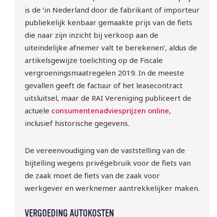
is de ‘in Nederland door de fabrikant of importeur
publiekelijk kenbaar gemaakte prijs van de fiets
die naar zijn inzicht bij verkoop aan de
uiteindelijke afnemer valt te berekenen’, aldus de
artikelsgewijze toelichting op de Fiscale
vergroeningsmaatregelen 2019. In de meeste
gevallen geeft de factuur of het leasecontract
uitsluitsel, maar de RAI Vereniging publiceert de
actuele
consumenten­advies­prijzen online
,
inclusief historische gegevens.
De vereenvoudiging van de vaststelling van de
10 sept | Webinar: ‘WTTA: 
bijtelling wegens privégebruik voor de fiets van
ben jij klaar voor de nieuwe 
de zaak moet de fiets van de zaak voor
regels rondom het inlenen 
werkgever en werknemer aantrekkelijker maken.
van arbeidskrachten?
VERGOEDING AUTOKOSTEN