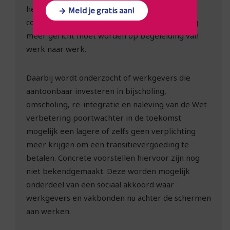
hervorming van de transitievergoeding. In het
Meld je gratis aan!
coalitieakkoord is afgesproken dat de regeling
meer gericht moet worden op begeleiding van
werk naar werk.
Daarbij wordt onderzocht of werkgevers die
aantoonbaar investeren in bijscholing,
omscholing, re-integratie en naleving van de Wet
verbetering poortwachter in de toekomst
mogelijk een lagere of zelfs geen verplichting
meer krijgen om een transitievergoeding te
betalen. Concrete voorstellen hiervoor zijn nog
niet bekendgemaakt. Deze worden mogelijk
onderdeel van een sociaal akkoord waar
werkgevers en vakbonden nu achter de schermen
aan werken.