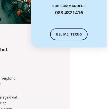
ROB COMMANDEUR
088 4821416
BEL MIJ TERUG
 het
 verplicht
?
eregeld dat
 Dat
 als een