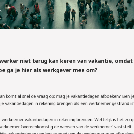
werker niet terug kan keren van vakantie, omdat
Hoe ga je hier als werkgever mee om?
dan komt al snel de vraag op: mag je vakantiedagen afboeken? Ben je
je vakantiedagen in rekening brengen als een werknemer gestrand is
 werknemer vakantiedagen in rekening brengen. Wettelijk is het zo g
werknemer ‘overeenkomstig de wensen van de werknemer’ vaststelt.
nzijdig vakantiedagen van het tegoed van de werknemer mag afboeken