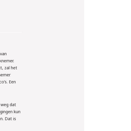
 van
rknemer.
, zal het
knemer
co’s. Een
t weg dat
egingen kun
n. Dat is