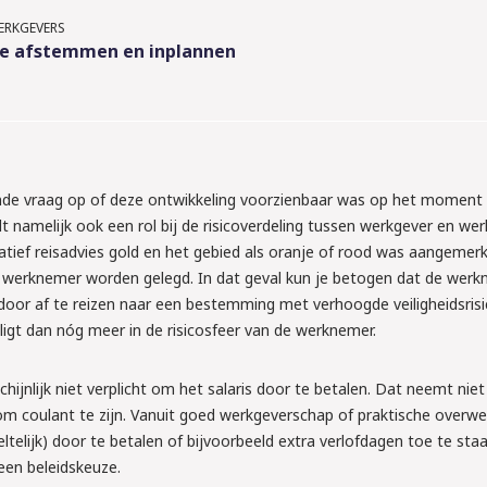
de nieuwe 
ERKGEVERS
e afstemmen en inplannen
dom het 
n arbeids-
tellen wat je moet 
lende vraag op of deze ontwikkeling voorzienbaar was op het moment
t namelijk ook een rol bij de risicoverdeling tussen werkgever en we
tief reisadvies gold en het gebied als oranje of rood was aangemerkt
s aan!
de werknemer worden gelegd. In dat geval kun je betogen dat de wer
oor af te reizen naar een bestemming met verhoogde veiligheidsrisi
 ligt dan nóg meer in de risicosfeer van de werknemer.
ijnlijk niet verplicht om het salaris door te betalen. Dat neemt nie
om coulant te zijn. Vanuit goed werkgeverschap of praktische overw
ltelijk) door te betalen of bijvoorbeeld extra verlofdagen toe te staa
 een beleidskeuze.