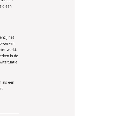
eld een
enzij het
et-werken
iet werkt.
erken in de
itsituatie
n als een
et