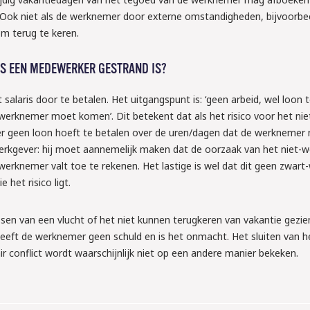
Ook niet als de werknemer door externe omstandigheden, bijvoorbe
om terug te keren.
LS EEN MEDEWERKER GESTRAND IS?
 salaris door te betalen. Het uitgangspunt is: ‘geen arbeid, wel loon t
werknemer moet komen’. Dit betekent dat als het risico voor het ni
er geen loon hoeft te betalen over de uren/dagen dat de werknemer n
werkgever: hij moet aannemelijk maken dat de oorzaak van het niet-w
knemer valt toe te rekenen. Het lastige is wel dat dit geen zwart-w
e het risico ligt.
en van een vlucht of het niet kunnen terugkeren van vakantie gezie
heeft de werknemer geen schuld en is het onmacht. Het sluiten van h
air conflict wordt waarschijnlijk niet op een andere manier bekeken.
2026
TTA: ben jij 