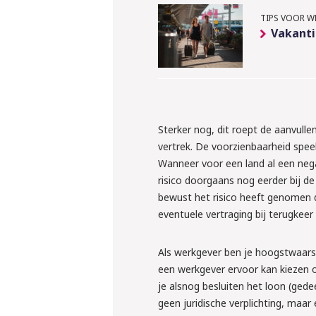
klaar voor 
TIPS VOOR W
Vakanti
regels ron
inlenen va
krachten?
Liesbeth en Rens ver
Sterker nog, dit roept de aanvul
regelen
vertrek. De voorzienbaarheid speel
Wanneer voor een land al een nega
Meld je grati
risico doorgaans nog eerder bij 
bewust het risico heeft genomen d
eventuele vertraging bij terugkeer
Als werkgever ben je hoogstwaarsch
een werkgever ervoor kan kiezen 
je alsnog besluiten het loon (gedee
geen juridische verplichting, maar