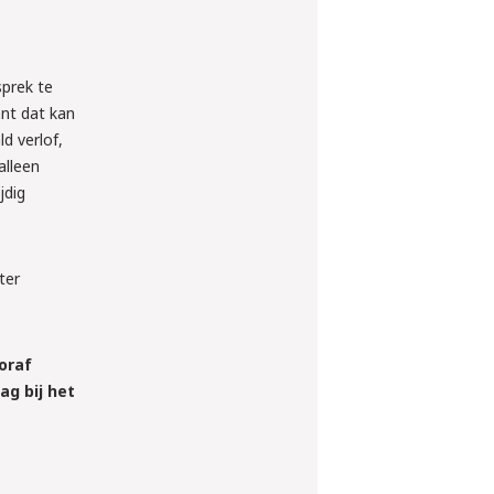
sprek te
ant dat kan
d verlof,
alleen
jdig
ter
ooraf
ag bij het