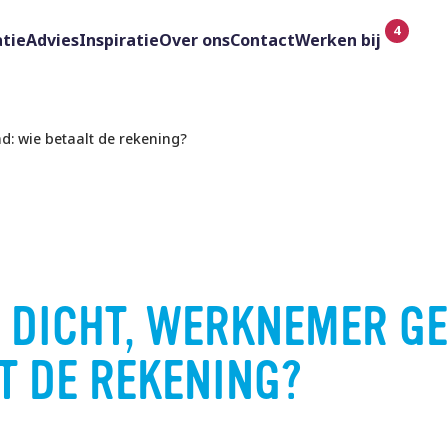
tie
Advies
Inspiratie
Over ons
Contact
Werken bij
d: wie betaalt de rekening?
 DICHT, WERKNEMER G
T DE REKENING?