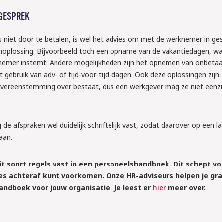
 GESPREK
is niet door te betalen, is wel het advies om met de werknemer in ge
senoplossing. Bijvoorbeeld toch een opname van de vakantiedagen, w
knemer instemt. Andere mogelijkheden zijn het opnemen van onbetaal
t gebruik van adv- of tijd-voor-tijd-dagen. Ook deze oplossingen zijn 
overeenstemming over bestaat, dus een werkgever mag ze niet eenzi
e afspraken wel duidelijk schriftelijk vast, zodat daarover op een la
aan.
 dit soort regels vast in een personeelshandboek. Dit schept v
sies achteraf kunt voorkomen. Onze HR-adviseurs helpen je gra
andboek voor jouw organisatie. Je leest er
hier
meer over.