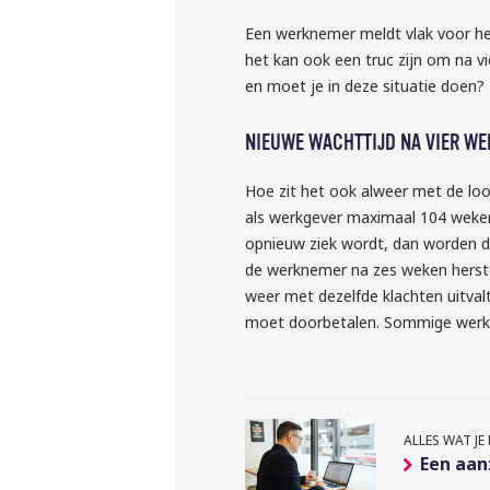
Een werknemer meldt vlak voor het 
het kan ook een truc zijn om na v
en moet je in deze situatie doen?
NIEUWE WACHTTIJD NA VIER W
Hoe zit het ook alweer met de loon
als werkgever maximaal 104 weken 
opnieuw ziek wordt, dan worden de
de werknemer na zes weken herstel
weer met dezelfde klachten uitva
10 september 
moet doorbetalen. Sommige werkn
Webinar: ‘W
klaar voor 
regels ron
ALLES WAT J
inlenen va
Een aan