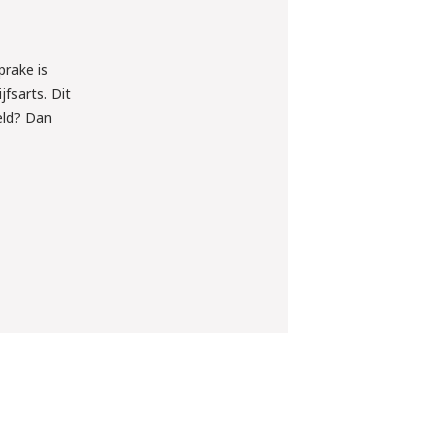
prake is
jfsarts. Dit
eld? Dan