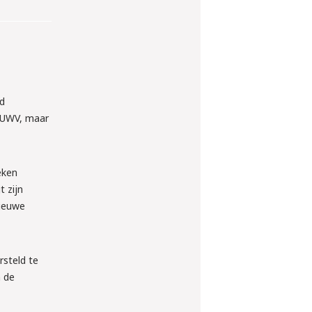
d
j UWV, maar
eken
t zijn
nieuwe
rsteld te
n de