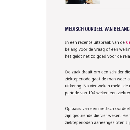
krachten?
Liesbeth en Rens ver
regelen
MEDISCH OORDEEL VAN BELANG
Meld je grati
In een recente uitspraak van de
C
belang voor de vraag of een werkn
het geldt net zo goed voor de rel
De zaak draait om een schilder die
ziekteperiode gaat de man weer aan
uitkering. Na vier weken meldt de
periode van 104 weken een ziekte
Op basis van een medisch oordeel b
zijn gedurende die vier weken. Hi
ziekteperioden aaneengesloten zij