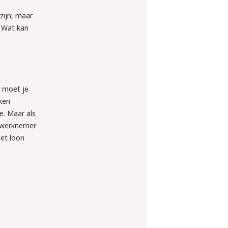
zijn, maar
. Wat kan
, moet je
ken
e. Maar als
e werknemer
het loon