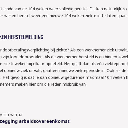
einde van de 104 weken weer volledig herstel. Dit kan natuurlijk zo 
ier weken herstel weer een nieuwe 104 weken ziekte in te laten gaan
EKEN HERSTELMELDING
doorbetalingsverplichting bij ziekte? Als een werknemer ziek uitvalt
zijn loon doorbetalen. Als de werknemer hersteld is en binnen 4 we
 ziekteweken bij elkaar opgeteld. Het geldt dan als één ziekteperiod
 opnieuw ziek uitvalt, gaat een nieuwe ziekteperiode in. Ook als d
lt. Het gevolg is dat je dan opnieuw gedurende maximaal 104 weken 
2026
emers maken hier om die reden misbruik van.
TTA: ben jij 
de nieuwe 
dom het 
E MOET WETEN
n arbeids-
zegging arbeidsovereenkomst