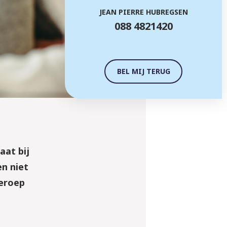
JEAN PIERRE HUBREGSEN
088 4821420
BEL MIJ TERUG
aat bij
en niet
Beroep