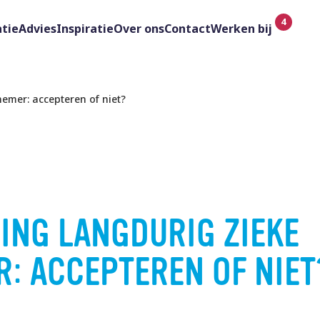
tie
Advies
Inspiratie
Over ons
Contact
Werken bij
emer: accepteren of niet?
ING LANGDURIG ZIEKE
: ACCEPTEREN OF NIET