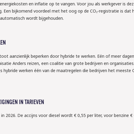
ergiekosten en inflatie op te vangen. Voor jou als werkgever is de
ig. Een bijkomend voordeel met het oog op de CO₂-registratie is dat 
l automatisch wordt bijgehouden.
KEN
toot aanzienlijk beperken door hybride te werken. Eén of meer dage
isatie Anders reizen, een coalitie van grote bedrijven en organisaties
 is hybride werken één van de maatregelen die bedrijven het meeste
IGINGEN IN TARIEVEN
in 2026. De accijns voor diesel wordt € 0,55 per liter, voor benzine €