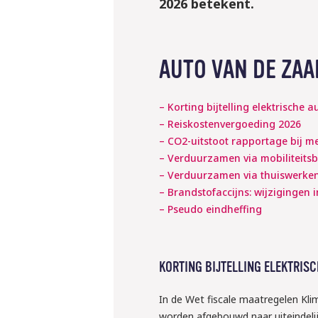
2026 betekent.
AUTO VAN DE ZA
– Korting bijtelling elektrische a
– Reiskostenvergoeding 2026
– CO2-uitstoot rapportage bij 
– Verduurzamen via mobiliteits
– Verduurzamen via thuiswerke
– Brandstofaccijns: wijzigingen i
– Pseudo eindheffing
KORTING BIJTELLING ELEKTRISC
In de Wet fiscale maatregelen Kli
worden afgebouwd naar uiteindelijk