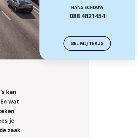
HANS SCHOUW
088 4821454
BEL MIJ TERUG
’s kan
 En wat
 teken
ees je
 de zaak