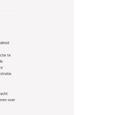
liteit
ctie te
de
te
tratie.
racht
eren over