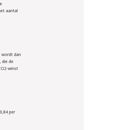
ze
het aantal
n wordt dan
, die de
 CO2-winst
 0,84 per