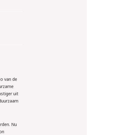
to van de
uurzame
tiger uit
 duurzaam
orden. Nu
oon