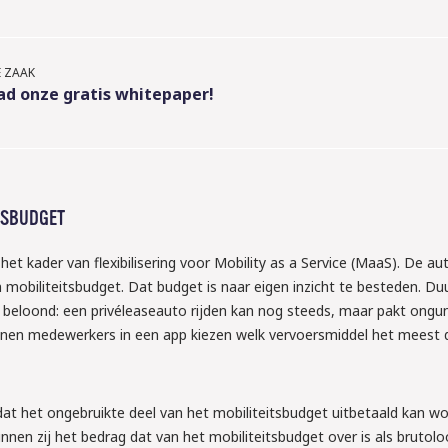
 ZAAK
d onze gratis whitepaper!
TSBUDGET
et kader van flexibilisering voor Mobility as a Service (MaaS). De au
 mobiliteitsbudget. Dat budget is naar eigen inzicht te besteden. D
eloond: een privéleaseauto rijden kan nog steeds, maar pakt onguns
kunnen medewerkers in een app kiezen welk vervoersmiddel het meest
dat het ongebruikte deel van het mobiliteitsbudget uitbetaald kan w
nen zij het bedrag dat van het mobiliteitsbudget over is als brutol