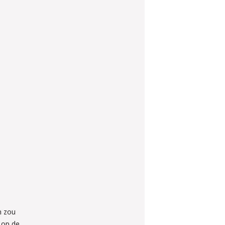
n zou
 op de