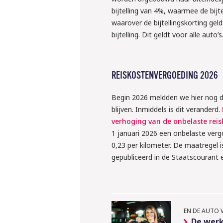
bijtelling van 4%, waarmee de bijt
waarover de bijtellingskorting ge
bijtelling. Dit geldt voor alle auto’s
REISKOSTENVERGOEDING 2026
Begin 2026 meldden we hier nog da
blijven. Inmiddels is dit veranderd.
verhoging van de onbelaste rei
1 januari 2026 een onbelaste ver
0,23 per kilometer. De maatregel 
10 september 
gepubliceerd in de Staatscourant 
Webinar: ‘W
klaar voor 
regels ron
EN DE AUTO 
De werk