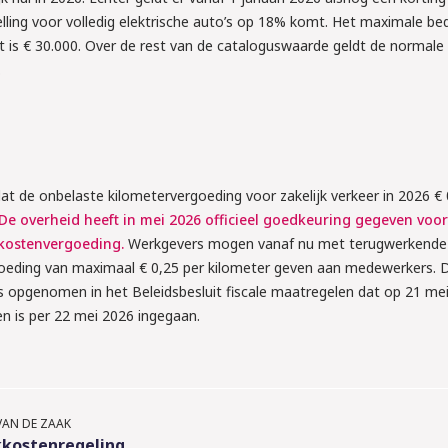
elling voor volledig elektrische auto’s op 18% komt. Het maximale be
ldt is € 30.000. Over de rest van de cataloguswaarde geldt de normal
.
t de onbelaste kilometervergoeding voor zakelijk verkeer in 2026 €
De overheid heeft in mei 2026 officieel goedkeuring gegeven voor
skostenvergoeding.
Werkgevers mogen vanaf nu met terugwerkende 
goeding van maximaal € 0,25 per kilometer geven aan medewerkers. 
is opgenomen in het Beleidsbesluit fiscale maatregelen dat op 21 mei
2026
en is per 22 mei 2026 ingegaan.
TTA: ben jij 
de nieuwe 
dom het 
VAN DE ZAAK
kostenregeling