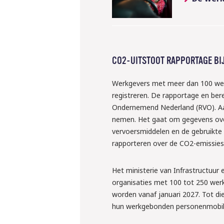
inlenen va
krachten?
Liesbeth en Rens ver
regelen
CO2-UITSTOOT RAPPORTAGE BI
Meld je grati
Werkgevers met meer dan 100 werk
registreren. De rapportage en bere
Ondernemend Nederland (RVO). Aan
nemen. Het gaat om gegevens over
vervoersmiddelen en de gebruikte b
rapporteren over de CO2-emissies
Het ministerie van Infrastructuur
organisaties met 100 tot 250 werk
worden vanaf januari 2027. Tot d
hun werkgebonden personenmobili