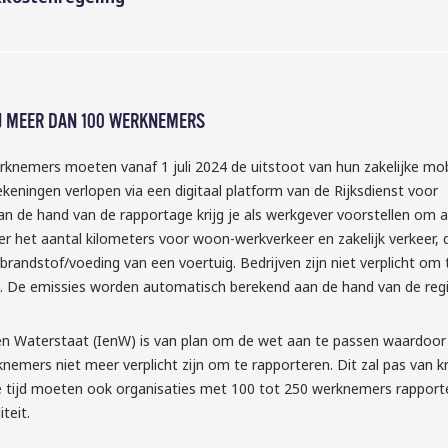
n arbeids-
tellen wat je moet 
J MEER DAN 100 WERKNEMERS
s aan!
nemers moeten vanaf 1 juli 2024 de uitstoot van hun zakelijke mobi
keningen verlopen via een digitaal platform van de Rijksdienst voor
 de hand van de rapportage krijg je als werkgever voorstellen om a
 het aantal kilometers voor woon-werkverkeer en zakelijk verkeer, 
randstof/voeding van een voertuig. Bedrijven zijn niet verplicht om 
. De emissies worden automatisch berekend aan de hand van de regis
 en Waterstaat (IenW) is van plan om de wet aan te passen waardoor
nemers niet meer verplicht zijn om te rapporteren. Dit zal pas van k
ie tijd moeten ook organisaties met 100 tot 250 werknemers rapport
teit.