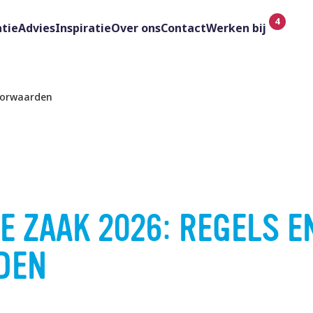
tie
Advies
Inspiratie
Over ons
Contact
Werken bij
voorwaarden
E ZAAK 2026: REGELS E
DEN