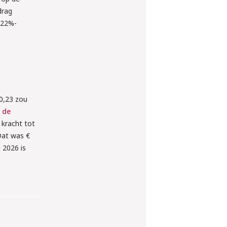
drag
e 22%-
 0,23 zou
 de
kracht tot
Dat was €
 2026 is