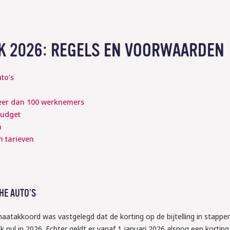
AK 2026: REGELS EN VOORWAARDEN
uto’s
meer dan 100 werknemers
budget
n
n tarieven
HE AUTO’S
maatakkoord was vastgelegd dat de korting op de bijtelling in stappe
 nul in 2026. Echter geldt er vanaf 1 januari 2026 alsnog een korting