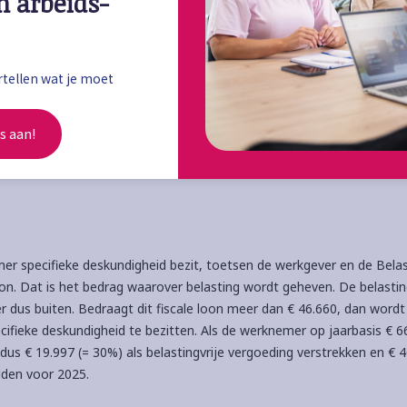
n arbeids-
ederlandse grens
ot stand komt moet je bovenstaande voorwaarden toetsen. Dat blij
tellen wat je moet 
eling toekennen voor een maximale periode van vijf jaar. Periodes va
s aan!
rland kunnen op de looptijd worden gekort.
r specifieke deskundigheid bezit, toetsen de werkgever en de Belas
 loon. Dat is het bedrag waarover belasting wordt geheven. De belastin
r dus buiten. Bedraagt dit fiscale loon meer dan € 46.660, dan wordt
ifieke deskundigheid te bezitten. Als de werknemer op jaarbasis € 6
 dus € 19.997 (= 30%) als belastingvrije vergoeding verstrekken en € 4
elden voor 2025.