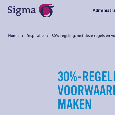
Administra
Home
Inspiratie
30%-regeling: met deze regels en v
30%-REGELI
VOORWAARD
MAKEN