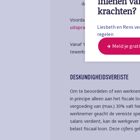
inlenen va
dan 150 kilometer van de N
krachten?
Voordat de arbeidsovereenkomst t
Liesbeth en Rens ver
uitspraak
van de Hoge Raad.
regelen
Vanaf 1 januari 2019 kan je de reg
Meld je grati
tewerkstelling of verblijf in Nede
DESKUNDIGHEIDSVEREISTE
Om te beoordelen of een werkneme
in principe alleen aan het fiscale
vergoeding van (max.) 30% valt hie
werknemer geacht de vereiste spec
salaris verdient, kan de werkgever
belast fiscaal loon. Deze cijfers g