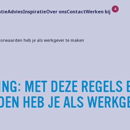
tie
Advies
Inspiratie
Over ons
Contact
Werken bij
oorwaarden heb je als werkgever te maken
NG: MET DEZE REGELS 
EN HEB JE ALS WERKGE