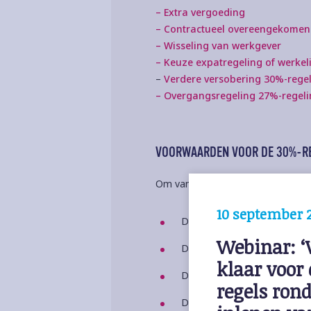
– Extra vergoeding
– Contractueel overeengekomen 
– Wisseling van werkgever
– Keuze expatregeling of werkeli
–
Verdere versobering 30%-rege
– Overgangsregeling 27%-regel
VOORWAARDEN VOOR DE 30%-R
Om van de 30%-regeling gebruik 
10 september 
De werknemer heeft een die
Webinar: ‘W
De werknemer heeft een spe
klaar voor 
De werknemer heeft een gel
regels ron
De werknemer woont in de 