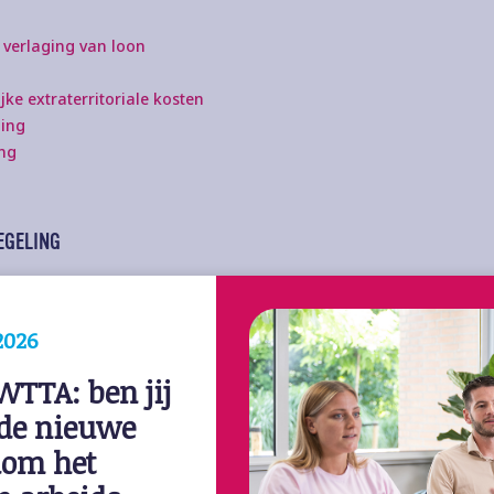
verlaging van loon
jke extraterritoriale kosten
ling
ing
EGELING
te kunnen maken, gelden de volgende voorwaarden:
2026
nstbetrekking
TTA: ben jij 
cifieke deskundigheid
de nieuwe 
dige beschikking
dom het 
24 maanden vóór het aangaan van de arbeidsovereenkomst hemels