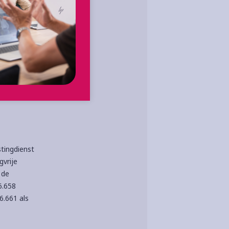
kt uit een
n eerdere
tingdienst
gvrije
 de
6.658
6.661 als