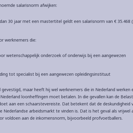
enoemde salarisnorm afwijken:
an 30 jaar met een mastertitel geldt een salarisnorm van € 35.468 (
oor werknemers die:
oor wetenschappelijk onderzoek of onderwijs bij een aangewezen
iding tot specialist bij een aangewezen opleidingsinstituut
d gevestigd, maar heeft hij wel werknemers die in Nederland werken 
 Nederland loonheffingen moet betalen. In die gevallen kan de Belast
oet aan een schaarstevereiste. Dat betekent dat de deskundigheid 
 Nederlandse arbeidsmarkt te vinden is. Dat is het geval als vrijwel a
or voldoen aan de inkomensnorm, bijvoorbeeld profvoetballers.