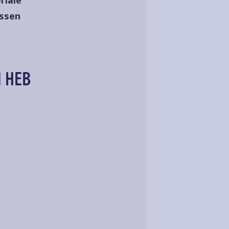
assen
 HEB