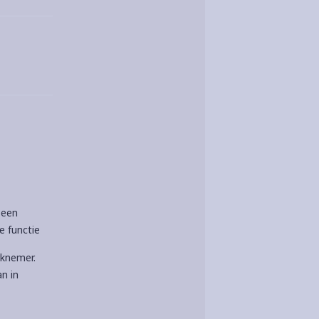
 een
e functie
rknemer.
an in