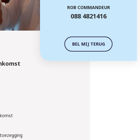
ROB COMMANDEUR
088 4821416
BEL MIJ TERUG
enkomst
enkomst
 toezegging