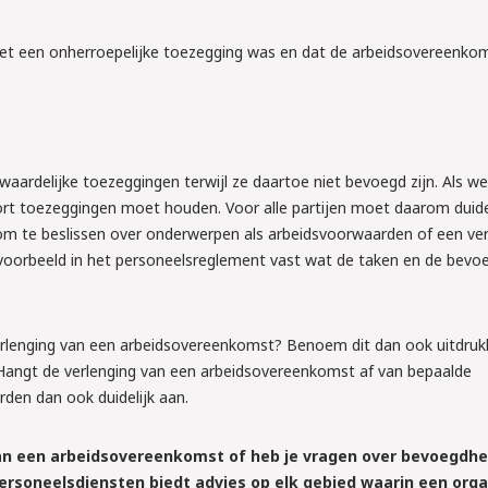
2026
TTA: ben jij 
et een onherroepelijke toezegging was en dat de arbeidsovereenkom
de nieuwe 
dom het 
n arbeids-
rdelijke toezeggingen terwijl ze daartoe niet bevoegd zijn. Als we
ort toezeggingen moet houden. Voor alle partijen moet daarom duideli
om te beslissen over onderwerpen als arbeidsvoorwaarden of een ver
tellen wat je moet 
voorbeeld in het personeelsreglement vast wat de taken en de bev
s aan!
verlenging van een arbeidsovereenkomst? Benoem dit dan ook uitdrukke
Hangt de verlenging van een arbeidsovereenkomst af van bepaalde
en dan ook duidelijk aan.
 van een arbeidsovereenkomst of heb je vragen over bevoegdh
ersoneelsdiensten biedt advies op elk gebied waarin een orga