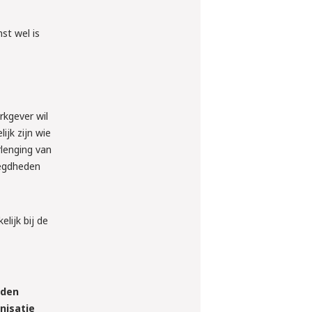
st wel is
rkgever wil
jk zijn wie
lenging van
oegdheden
lijk bij de
eden
nisatie