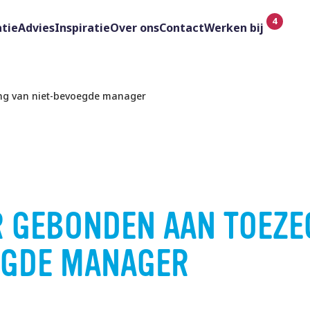
tie
Advies
Inspiratie
Over ons
Contact
Werken bij
ng van niet-bevoegde manager
 GEBONDEN AAN TOEZE
EGDE MANAGER