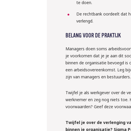
10 september 
te doen.
Webinar: ‘W
De rechtbank oordeelt dat h
verlengd.
klaar voor 
regels ron
BELANG VOOR DE PRAKTIJK
inlenen va
Managers doen soms arbeidsvoorwaa
krachten?
je voorkomen dat je je aan dit so
binnen de organisatie bevoegd is 
Liesbeth en Rens ver
een arbeidsovereenkomst. Leg bij
regelen
zijn van managers en bestuurders.
Meld je grati
Twijfel je als werkgever over de 
werknemer en zeg nog niets toe. 
voorwaarden? Geef deze voorwaard
Twijfel je over de verlenging
binnen je organisatie? Sigma P