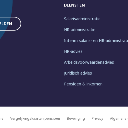
DIENSTEN
Salarisadministratie
HR-administratie
Interim salaris- en HR-administrat
HR-advies
Arbeidsvoorwaardenadvies
Juridisch advies
Pensioen & inkomen
ne
Vergelijkingskaarten pensioen
Beveiliging
Privacy
Algemene 