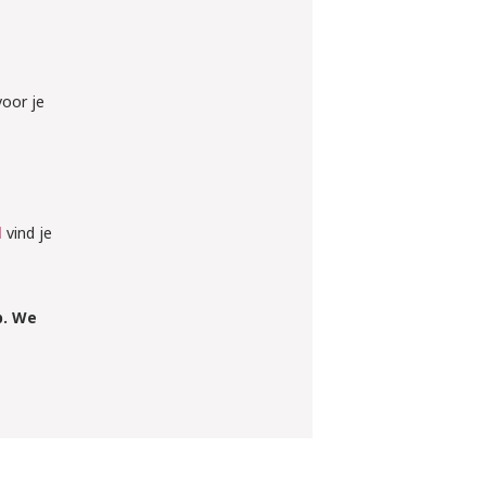
voor je
l
vind je
p. We