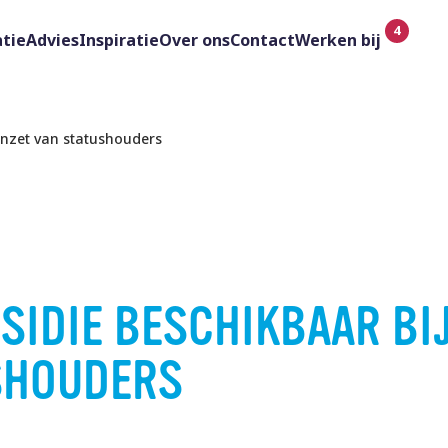
tie
Advies
Inspiratie
Over ons
Contact
Werken bij
inzet van statushouders
IDIE BESCHIKBAAR BIJ
SHOUDERS