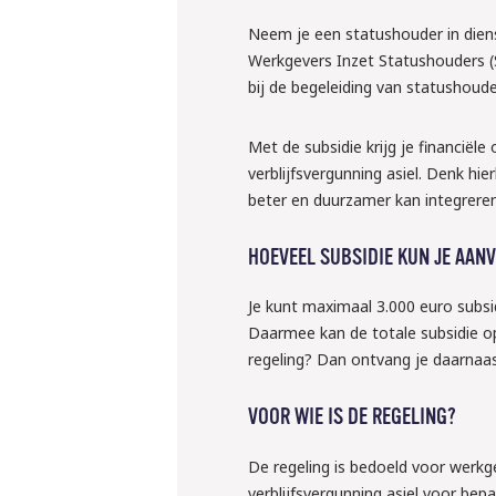
Neem je een statushouder in dien
Werkgevers Inzet Statushouders (S
bij de begeleiding van statushoude
10 september 
Webinar: ‘W
Met de subsidie krijg je financië
verblijfsvergunning asiel. Denk hie
klaar voor 
beter en duurzamer kan integreren
regels ron
inlenen va
HOEVEEL SUBSIDIE KUN JE AAN
krachten?
Je kunt maximaal 3.000 euro subs
Daarmee kan de totale subsidie op
Liesbeth en Rens ver
regeling? Dan ontvang je daarnaas
regelen
Meld je grati
VOOR WIE IS DE REGELING?
De regeling is bedoeld voor werk
verblijfsvergunning asiel voor bepa