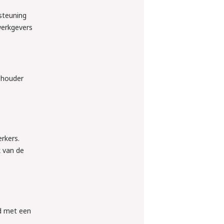
steuning
werkgevers
ushouder
rkers.
k van de
nd met een