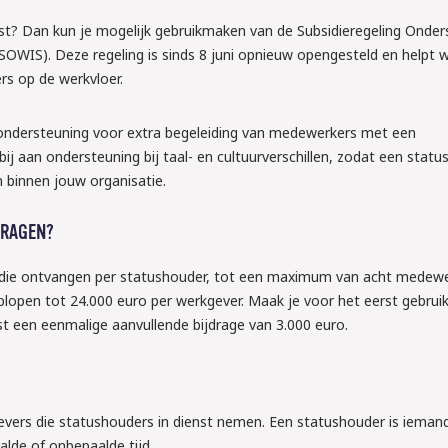
st? Dan kun je mogelijk gebruikmaken van de Subsidieregeling Onder
OWIS). Deze regeling is sinds 8 juni opnieuw opengesteld en helpt 
rs op de werkvloer.
2026
TTA: ben jij 
le ondersteuning voor extra begeleiding van medewerkers met een
rbij aan ondersteuning bij taal- en cultuurverschillen, zodat een stat
de nieuwe 
 binnen jouw organisatie.
dom het 
n arbeids-
VRAGEN?
idie ontvangen per statushouder, tot een maximum van acht medewe
lopen tot 24.000 euro per werkgever. Maak je voor het eerst gebrui
tellen wat je moet 
t een eenmalige aanvullende bijdrage van 3.000 euro.
s aan!
gevers die statushouders in dienst nemen. Een statushouder is iema
alde of onbepaalde tijd.