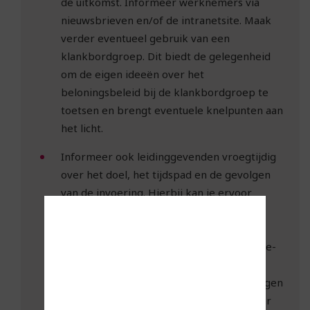
de uitkomst. Informeer werknemers via
nieuwsbrieven en/of de intranetsite. Maak
verder eventueel gebruik van een
klankbordgroep. Dit biedt de gelegenheid
om de eigen ideeën over het
beloningsbeleid bij de klankbordgroep te
toetsen en brengt eventuele knelpunten aan
het licht.
Informeer ook leidinggevenden vroegtijdig
over het doel, het tijdspad en de gevolgen
van de invoering. Hierbij kan je ervoor
kiezen om uitgebreidere informatie te
verstrekken dan aan werknemers is
verstrekt. Voordeel daarvan is dat het ‘hoe-
en-waarom’ beter bekend is.
Leidinggevenden kunnen eenvoudige vragen
hierdoor zelf beantwoorden. Het is echter