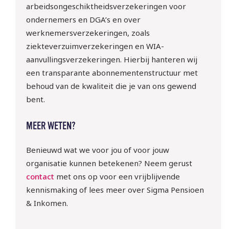
arbeidsongeschiktheidsverzekeringen voor
ondernemers en DGA’s en over
werknemersverzekeringen, zoals
ziekteverzuimverzekeringen en WIA-
aanvullingsverzekeringen. Hierbij hanteren wij
een transparante abonnementenstructuur met
behoud van de kwaliteit die je van ons gewend
10 sept | Webinar: ‘WTTA: 
bent.
ben jij klaar voor de nieuwe 
regels rondom het inlenen 
MEER WETEN?
van arbeidskrachten?
Benieuwd wat we voor jou of voor jouw
organisatie kunnen betekenen? Neem gerust
Meld je gratis aan!
contact
met ons op voor een vrijblijvende
kennismaking of lees meer over Sigma Pensioen
& Inkomen.