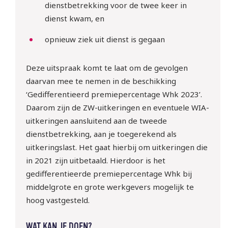
dienstbetrekking voor de twee keer in
dienst kwam, en
opnieuw ziek uit dienst is gegaan
Deze uitspraak komt te laat om de gevolgen
daarvan mee te nemen in de beschikking
‘Gedifferentieerd premiepercentage Whk 2023’.
Daarom zijn de ZW-uitkeringen en eventuele WIA-
uitkeringen aansluitend aan de tweede
dienstbetrekking, aan je toegerekend als
10 sept | Webinar: ‘WTTA: 
uitkeringslast. Het gaat hierbij om uitkeringen die
ben jij klaar voor de nieuwe 
in 2021 zijn uitbetaald. Hierdoor is het
regels rondom het inlenen 
gedifferentieerde premiepercentage Whk bij
van arbeidskrachten?
middelgrote en grote werkgevers mogelijk te
hoog vastgesteld.
Meld je gratis aan!
WAT KAN JE DOEN?