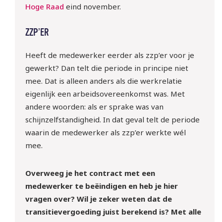
Hoge Raad
eind november.
10 sept | Webinar: ‘WTTA: 
ZZP’ER
ben jij klaar voor de nieuwe 
regels rondom het inlenen 
Heeft de medewerker eerder als zzp’er voor je
van arbeidskrachten?
gewerkt? Dan telt die periode in principe niet
mee. Dat is alleen anders als die werkrelatie
Meld je gratis aan!
eigenlijk een arbeidsovereenkomst was. Met
andere woorden: als er sprake was van
schijnzelfstandigheid. In dat geval telt de periode
waarin de medewerker als zzp’er werkte wél
mee.
Overweeg je het contract met een
medewerker te beëindigen en heb je hier
vragen over? Wil je zeker weten dat de
transitievergoeding juist berekend is? Met alle